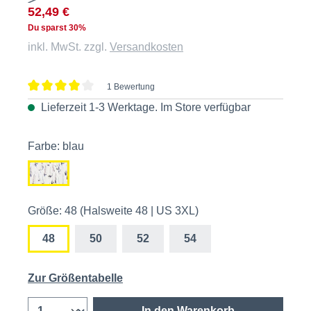
52,49 €
Du sparst 30%
inkl. MwSt. zzgl.
Versandkosten
1 Bewertung
Durchschnittliche Bewertung von 4 von 5 Sternen
Lieferzeit 1-3 Werktage. Im
Store
verfügbar
Farbe: blau
Größe: 48 (Halsweite 48 | US 3XL)
48
50
52
54
Zur Größentabelle
In den Warenkorb