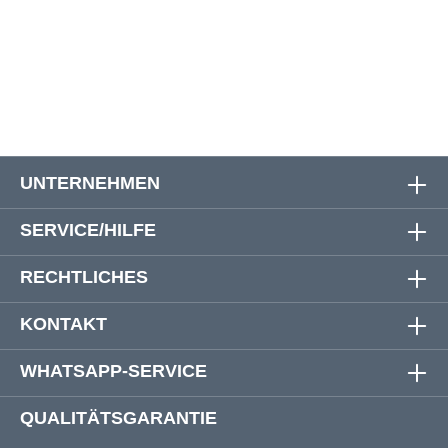
52
168 cm
168 cm
95 cm
54
176 cm
176 cm
95 cm
UNTERNEHMEN
SERVICE/HILFE
RECHTLICHES
KONTAKT
WHATSAPP-SERVICE
QUALITÄTSGARANTIE