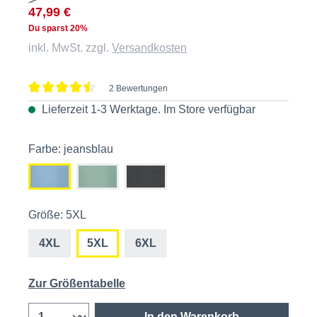
47,99 €
Du sparst 20%
inkl. MwSt. zzgl.
Versandkosten
2 Bewertungen
Durchschnittliche Bewertung von 4.5 von 5 Sternen
Lieferzeit 1-3 Werktage. Im
Store
verfügbar
Farbe: jeansblau
Größe: 5XL
4XL
5XL
6XL
Zur Größentabelle
In den Warenkorb