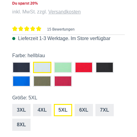
Du sparst 20%
inkl. MwSt. zzgl.
Versandkosten
15 Bewertungen
Durchschnittliche Bewertung von 5 von 5 Sternen
Lieferzeit 1-3 Werktage. Im
Store
verfügbar
Farbe: hellblau
Größe: 5XL
3XL
4XL
5XL
6XL
7XL
8XL