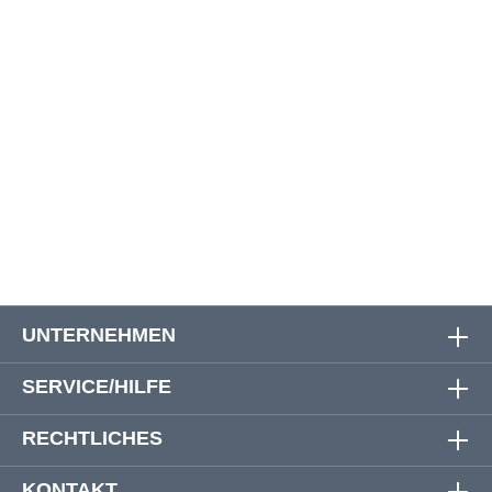
4XL
144 cm
142 cm
80 cm
5XL
154 cm
152 cm
83 cm
6XL
164 cm
162 cm
84 cm
7XL
176 cm
174 cm
90 cm
8XL
188 cm
186 cm
91 cm
UNTERNEHMEN
SERVICE/HILFE
RECHTLICHES
KONTAKT