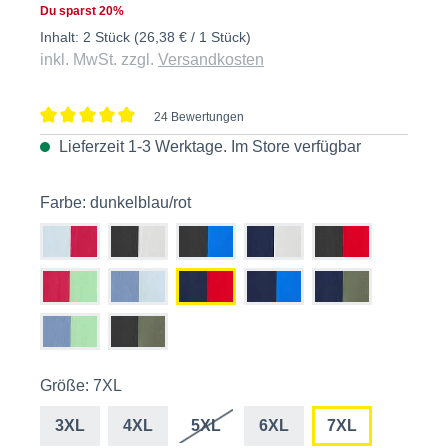
Du sparst 20%
Inhalt:
2 Stück
(26,38 € / 1 Stück)
inkl. MwSt. zzgl.
Versandkosten
24 Bewertungen
Durchschnittliche Bewertung von 4.8 von 5 Sternen
Lieferzeit 1-3 Werktage. Im
Store
verfügbar
Farbe: dunkelblau/rot
Größe: 7XL
3XL
4XL
5XL
6XL
7XL