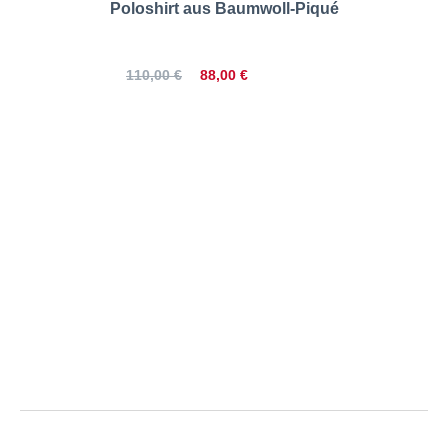
Poloshirt aus Baumwoll-Piqué
88,00 €
110,00 €
Pfundskerl | Doppelpack
Poloshirt aus Baumwolle |
Größentabelle