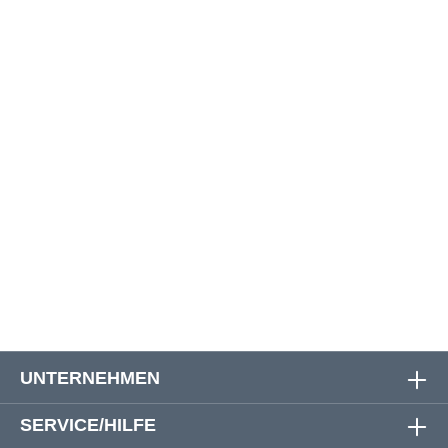
Größe
Oberweite
Bauchweite
Rückenlänge
3XL
136 cm
134 cm
76 cm
4XL
144 cm
142 cm
80 cm
5XL
154 cm
152 cm
83 cm
6XL
164 cm
162 cm
84 cm
7XL
176 cm
174 cm
90 cm
8XL
188 cm
186 cm
91 cm
UNTERNEHMEN
SERVICE/HILFE