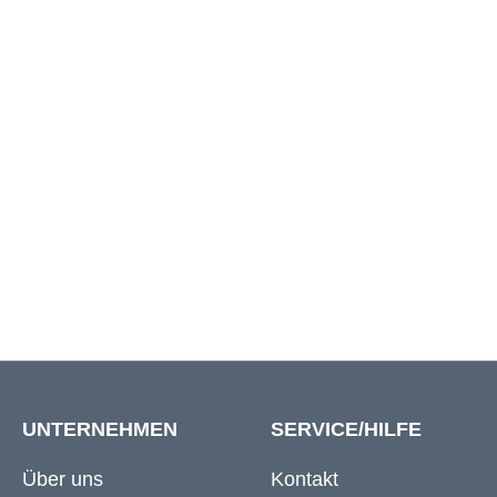
Größe
Bundweite
Bundwe
3XL
95 cm
123 c
4XL
99 cm
129 c
5XL
103 cm
138 c
UNTERNEHMEN
SERVICE/HILFE
Über uns
Kontakt