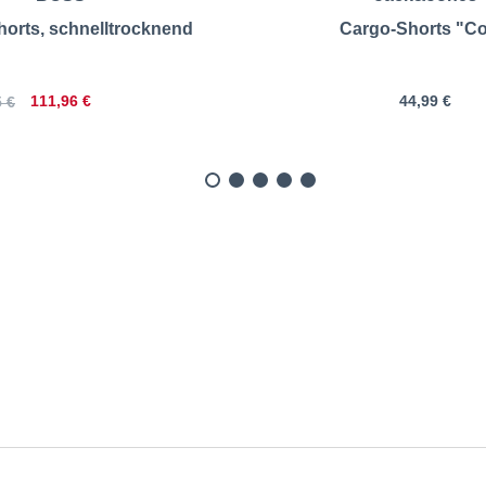
orts, schnelltrocknend
Cargo-Shorts "Co
111,96 €
44,99 €
 €
ng-Shorts mit Elasthan | 