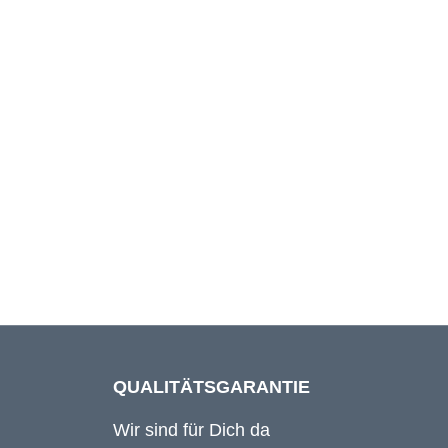
Beinlänge außen
52 cm
52 cm
52 cm
QUALITÄTSGARANTIE
Wir sind für Dich da