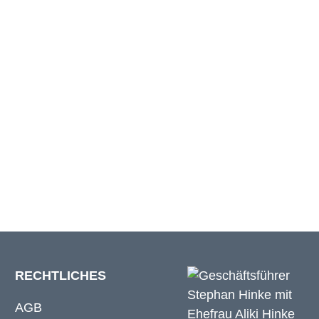
ite gedehnt
Beinlänge innen
m
20 cm
m
20 cm
m
20 cm
RECHTLICHES
AGB