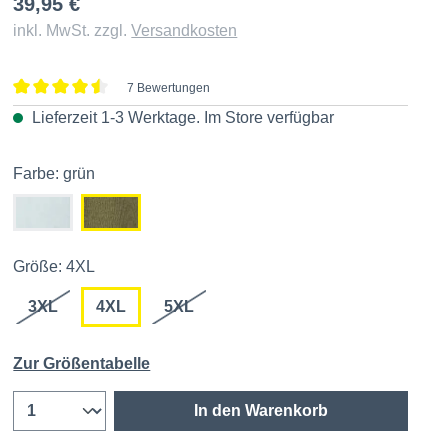
39,95 €
inkl. MwSt. zzgl.
Versandkosten
7 Bewertungen
Durchschnittliche Bewertung von 4.5 von 5 Sternen
Lieferzeit 1-3 Werktage. Im
Store
verfügbar
Farbe: grün
Größe: 4XL
3XL
4XL
5XL
Zur Größentabelle
In den Warenkorb