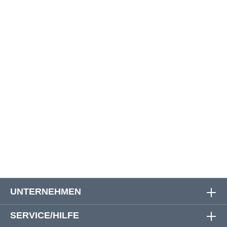
62
110 cm
120 cm
28 cm
57 cm
64
116 cm
126 cm
29 cm
58 cm
66
124 cm
138 cm
30 cm
60 cm
68
128 cm
140 cm
30 cm
61 cm
70
132 cm
146 cm
30 cm
62 cm
72
140 cm
156 cm
32 cm
64 cm
74
144 cm
162 cm
33 cm
66 cm
UNTERNEHMEN
SERVICE/HILFE