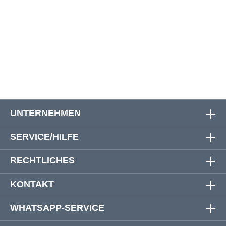
10XL
212 cm
215 cm
101 cm
12XL
222 cm
224 cm
105 cm
14XL
230 cm
232 cm
107 cm
UNTERNEHMEN
SERVICE/HILFE
RECHTLICHES
KONTAKT
WHATSAPP-SERVICE