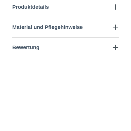
Produktdetails
Material und Pflegehinweise
Bewertung
Kamro | Freizeithemd aus
Baumwollmischung |
Größentabelle