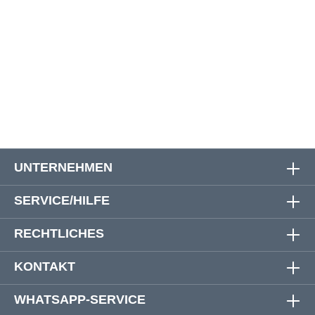
5XL / 51/52
170 cm
170 cm
91 cm
6XL / 53/54
180 cm
180 cm
91 cm
7XL / 55/56
192 cm
192 cm
91 cm
UNTERNEHMEN
SERVICE/HILFE
RECHTLICHES
KONTAKT
WHATSAPP-SERVICE