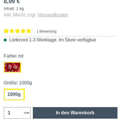
8,99 €
Inhalt:
1 kg
inkl. MwSt. zzgl.
Versandkosten
1 Bewertung
Durchschnittliche Bewertung von 5 von 5 Sternen
Lieferzeit 1-3 Werktage. Im
Store
verfügbar
Farbe: rot
Größe: 1000g
1000g
In den Warenkorb