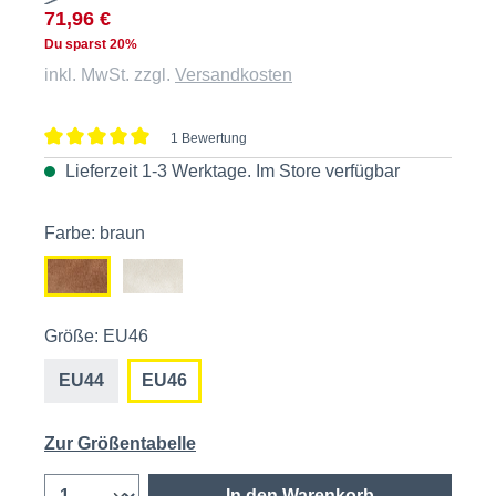
71,96 €
Du sparst 20%
inkl. MwSt. zzgl.
Versandkosten
1 Bewertung
Durchschnittliche Bewertung von 5 von 5 Sternen
Lieferzeit 1-3 Werktage. Im
Store
verfügbar
Farbe: braun
Größe: EU46
EU44
EU46
Zur Größentabelle
In den Warenkorb