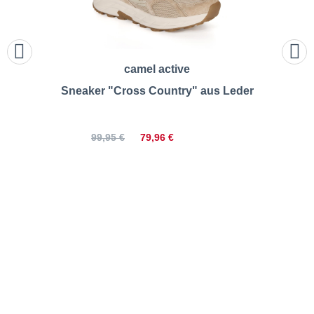
camel active
Sneaker "Cross Country" aus Leder
79,96 €
99,95 €
camel active | Sneaker mit
Wechselfußbett |