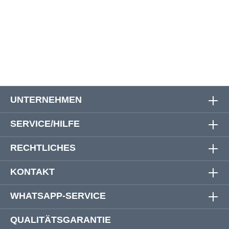
49
13,5
14
31,1
50
14,5
15
31,8
UNTERNEHMEN
SERVICE/HILFE
RECHTLICHES
KONTAKT
WHATSAPP-SERVICE
QUALITÄTSGARANTIE