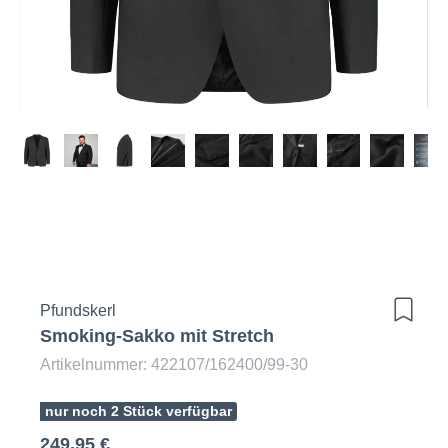
Pfundskerl
Smoking-Sakko mit Stretch
Artikelnummer: 422107/162400/99-30
nur noch 2 Stück verfügbar
249,95 €