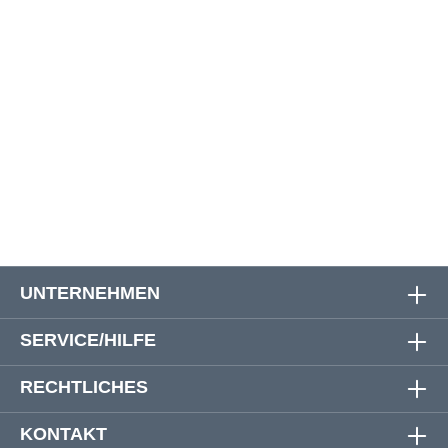
58
112 cm
87 cm
115 cm
60
116 cm
88 cm
116 cm
62
122 cm
89 cm
117 cm
64
126 cm
90 cm
117 cm
66
130 cm
90 cm
120 cm
UNTERNEHMEN
SERVICE/HILFE
RECHTLICHES
KONTAKT