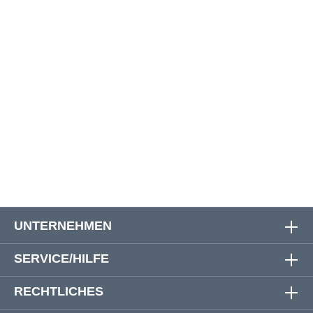
W48
122 cm
27 cm
60 cm
W50
136 cm
27 cm
60 cm
W52
140 cm
27 cm
61 cm
W54
142 cm
27 cm
62 cm
W56
146 cm
28 cm
61 cm
W58
146 cm
28 cm
63 cm
UNTERNEHMEN
SERVICE/HILFE
RECHTLICHES