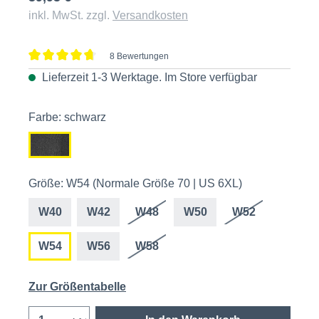
inkl. MwSt. zzgl.
Versandkosten
8 Bewertungen
Durchschnittliche Bewertung von 4.7 von 5 Sternen
Lieferzeit 1-3 Werktage. Im
Store
verfügbar
Farbe: schwarz
Größe: W54 (Normale Größe 70 | US 6XL)
W40
W42
W48
W50
W52
W54
W56
W58
Zur Größentabelle