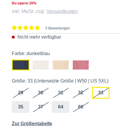
Du sparst 20%
inkl. MwSt. zzgl.
Versandkosten
5 Bewertungen
Durchschnittliche Bewertung von 5 von 5 Sternen
Nicht mehr verfügbar
Farbe: dunkelblau
Größe: 33 (Untersetzte Größe | W50 | US 5XL)
29
30
31
32
33
35
37
64
66
Zur Größentabelle