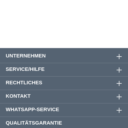
66
128 cm
86 cm
118 cm
68
130 cm
89 cm
120 cm
UNTERNEHMEN
SERVICE/HILFE
RECHTLICHES
KONTAKT
WHATSAPP-SERVICE
QUALITÄTSGARANTIE