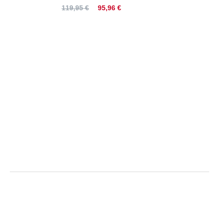
95,96 €
119,95 €
Pierre Cardin | Hose "Lyon" in
FutureFlex-Qualität, Tapered
Fit | Größentabelle
Größe
Bundweite
Beinlänge innen
Beinlänge außen