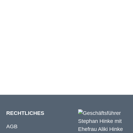
172 cm
179 cm
192 cm
200 cm
RECHTLICHES
AGB