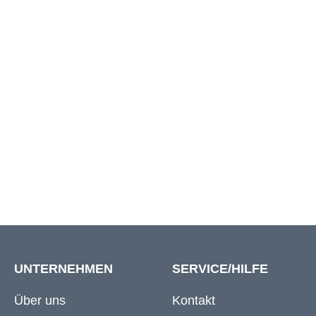
5XL
173 cm
6XL
182 cm
7XL
192 cm
8XL
198 cm
UNTERNEHMEN
SERVICE/HILFE
Über uns
Kontakt