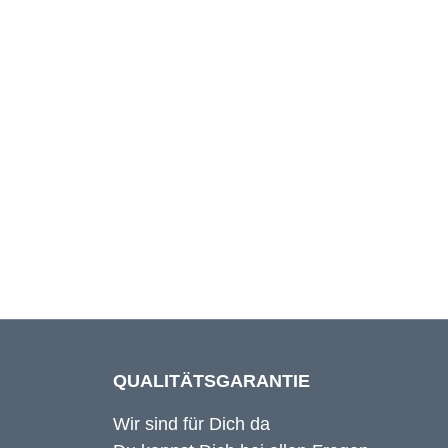
95 cm
97 cm
99 cm
101 cm
QUALITÄTSGARANTIE
Wir sind für Dich da